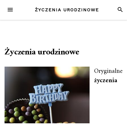
Przejdź
MENU
SZUK
ŻYCZENIA URODZINOWE
do
treści
Życzenia urodzinowe
Oryginalne
życzenia